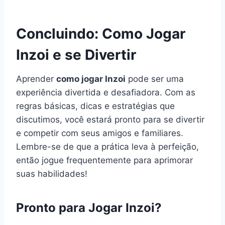
Concluindo: Como Jogar
Inzoi e se Divertir
Aprender
como jogar Inzoi
pode ser uma
experiência divertida e desafiadora. Com as
regras básicas, dicas e estratégias que
discutimos, você estará pronto para se divertir
e competir com seus amigos e familiares.
Lembre-se de que a prática leva à perfeição,
então jogue frequentemente para aprimorar
suas habilidades!
Pronto para Jogar Inzoi?