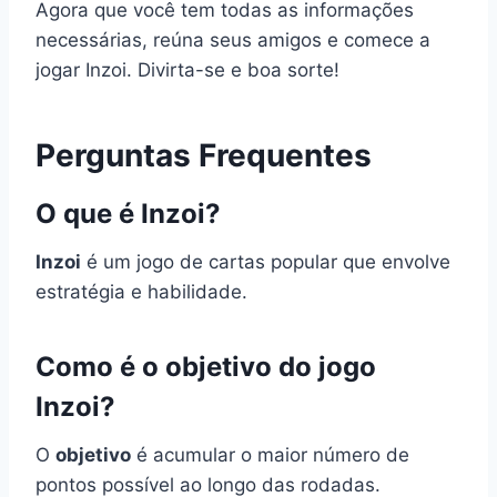
Agora que você tem todas as informações
necessárias, reúna seus amigos e comece a
jogar Inzoi. Divirta-se e boa sorte!
Perguntas Frequentes
O que é Inzoi?
Inzoi
é um jogo de cartas popular que envolve
estratégia e habilidade.
Como é o objetivo do jogo
Inzoi?
O
objetivo
é acumular o maior número de
pontos possível ao longo das rodadas.