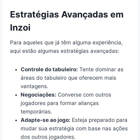
Estratégias Avançadas em
Inzoi
Para aqueles que já têm alguma experiência,
aqui estão algumas estratégias avançadas:
Controle do tabuleiro:
Tente dominar as
áreas do tabuleiro que oferecem mais
vantagens.
Negociações:
Converse com outros
jogadores para formar alianças
temporárias.
Adapte-se ao jogo:
Esteja preparado para
mudar sua estratégia com base nas ações
dos outros jogadores.