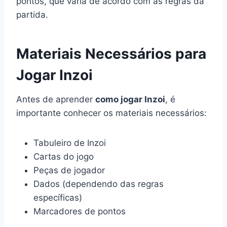
pontos, que varia de acordo com as regras da
partida.
Materiais Necessários para
Jogar Inzoi
Antes de aprender
como jogar Inzoi
, é
importante conhecer os materiais necessários:
Tabuleiro de Inzoi
Cartas do jogo
Peças de jogador
Dados (dependendo das regras
específicas)
Marcadores de pontos