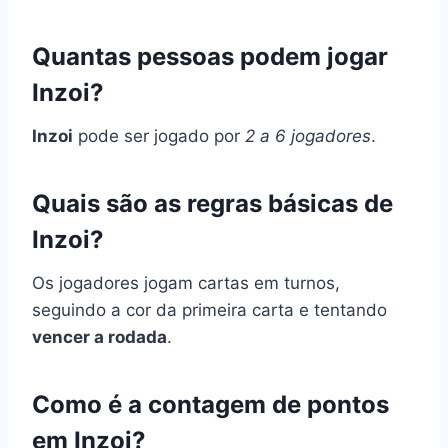
Quantas pessoas podem jogar
Inzoi?
Inzoi
pode ser jogado por
2 a 6 jogadores
.
Quais são as regras básicas de
Inzoi?
Os jogadores jogam cartas em turnos,
seguindo a cor da primeira carta e tentando
vencer a rodada
.
Como é a contagem de pontos
em Inzoi?