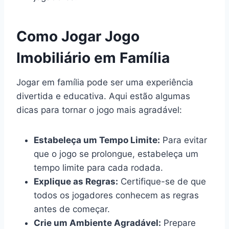
Como Jogar Jogo
Imobiliário em Família
Jogar em família pode ser uma experiência
divertida e educativa. Aqui estão algumas
dicas para tornar o jogo mais agradável:
Estabeleça um Tempo Limite:
Para evitar
que o jogo se prolongue, estabeleça um
tempo limite para cada rodada.
Explique as Regras:
Certifique-se de que
todos os jogadores conhecem as regras
antes de começar.
Crie um Ambiente Agradável:
Prepare