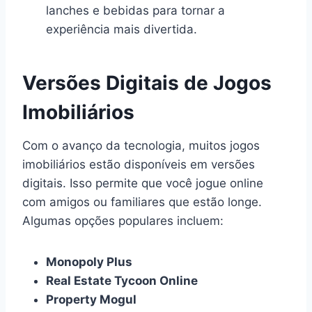
lanches e bebidas para tornar a
experiência mais divertida.
Versões Digitais de Jogos
Imobiliários
Com o avanço da tecnologia, muitos jogos
imobiliários estão disponíveis em versões
digitais. Isso permite que você jogue online
com amigos ou familiares que estão longe.
Algumas opções populares incluem:
Monopoly Plus
Real Estate Tycoon Online
Property Mogul