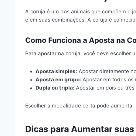
A coruja é um dos animais que compõem o jog
e em suas combinações. A coruja é conhecida
Como Funciona a Aposta na Co
Para apostar na coruja, você deve escolher 
Aposta simples:
Apostar diretamente no
Aposta em grupo:
Apostar em todos os 
Dupla ou tripla:
Apostar em dois ou três 
Escolher a modalidade certa pode aumentar 
Dicas para Aumentar suas