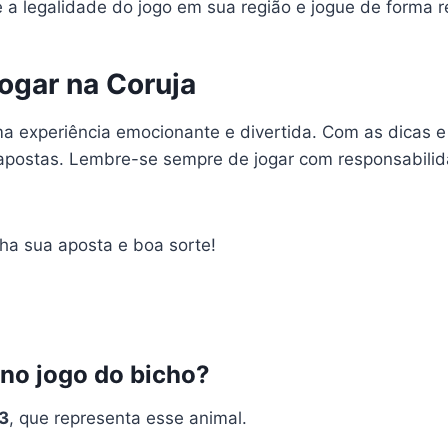
e a legalidade do jogo em sua região e jogue de forma 
ogar na Coruja
ma experiência emocionante e divertida. Com as dicas e
 apostas. Lembre-se sempre de jogar com responsabilid
lha sua aposta e boa sorte!
 no jogo do bicho?
3
, que representa esse animal.