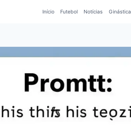
Início
Futebol
Notícias
Ginástica