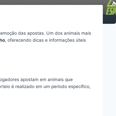
 a emoção das apostas. Um dos animais mais
cho
, oferecendo dicas e informações úteis
os jogadores apostam em animais que
teio é realizado em um período específico,