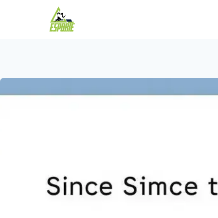
Pular
para
o
Conteúdo