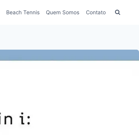
Beach Tennis
Quem Somos
Contato