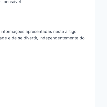
responsável.
 informações apresentadas neste artigo,
ade e de se divertir, independentemente do