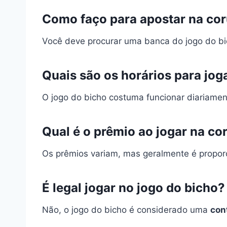
Como faço para apostar na cor
Você deve procurar uma banca do jogo do bi
Quais são os horários para jog
O jogo do bicho costuma funcionar diariamen
Qual é o prêmio ao jogar na co
Os prêmios variam, mas geralmente é proporci
É legal jogar no jogo do bicho?
Não, o jogo do bicho é considerado uma
con