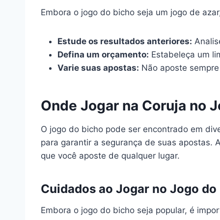
Embora o jogo do bicho seja um jogo de azar
Estude os resultados anteriores:
Analise
Defina um orçamento:
Estabeleça um li
Varie suas apostas:
Não aposte sempre 
Onde Jogar na Coruja no J
O jogo do bicho pode ser encontrado em diver
para garantir a segurança de suas apostas. A
que você aposte de qualquer lugar.
Cuidados ao Jogar no Jogo do
Embora o jogo do bicho seja popular, é impor