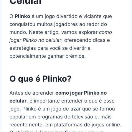
Celular
O
Plinko
é um jogo divertido e viciante que
conquistou muitos jogadores ao redor do
mundo. Neste artigo, vamos explorar
como
jogar Plinko no celular
, oferecendo dicas e
estratégias para você se divertir e
potencialmente ganhar prêmios.
O que é Plinko?
Antes de aprender
como jogar Plinko no
celular
, é importante entender o que é esse
jogo. Plinko é um jogo de azar que se tornou
popular em programas de televisão e, mais
recentemente, em plataformas de jogos online.