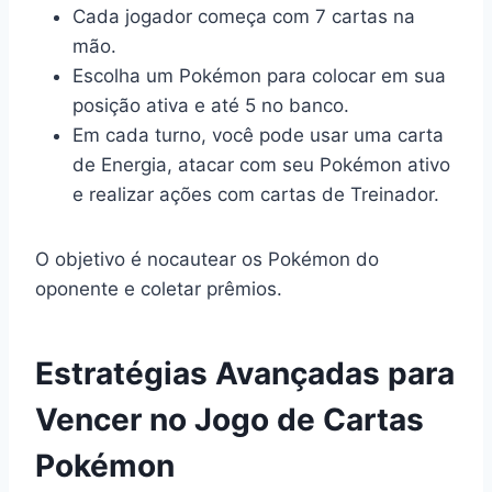
Cada jogador começa com 7 cartas na
mão.
Escolha um Pokémon para colocar em sua
posição ativa e até 5 no banco.
Em cada turno, você pode usar uma carta
de Energia, atacar com seu Pokémon ativo
e realizar ações com cartas de Treinador.
O objetivo é nocautear os Pokémon do
oponente e coletar prêmios.
Estratégias Avançadas para
Vencer no Jogo de Cartas
Pokémon