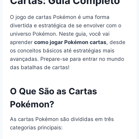
Cartas: Guia Completo
O jogo de cartas Pokémon é uma forma
divertida e estratégica de se envolver com o
universo Pokémon. Neste guia, você vai
aprender
como jogar Pokémon cartas
, desde
os conceitos básicos até estratégias mais
avançadas. Prepare-se para entrar no mundo
das batalhas de cartas!
O Que São as Cartas
Pokémon?
As cartas Pokémon são divididas em três
categorias principais: