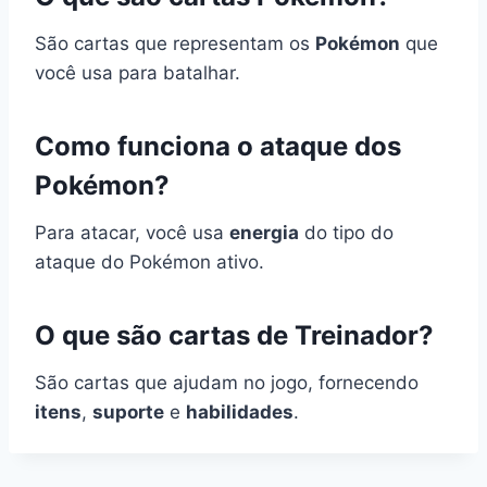
São cartas que representam os
Pokémon
que
você usa para batalhar.
Como funciona o ataque dos
Pokémon?
Para atacar, você usa
energia
do tipo do
ataque do Pokémon ativo.
O que são cartas de Treinador?
São cartas que ajudam no jogo, fornecendo
itens
,
suporte
e
habilidades
.