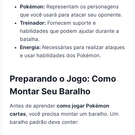
Pokémon:
Representam os personagens
que você usará para atacar seu oponente.
Treinador:
Fornecem suporte e
habilidades que podem ajudar durante a
batalha.
Energia:
Necessárias para realizar ataques
e usar habilidades dos Pokémon.
Preparando o Jogo: Como
Montar Seu Baralho
Antes de aprender
como jogar Pokémon
cartas
, você precisa montar um baralho. Um
baralho padrão deve conter: