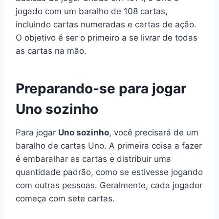
jogado com um baralho de 108 cartas,
incluindo cartas numeradas e cartas de ação.
O objetivo é ser o primeiro a se livrar de todas
as cartas na mão.
Preparando-se para jogar
Uno sozinho
Para jogar
Uno sozinho
, você precisará de um
baralho de cartas Uno. A primeira coisa a fazer
é embaralhar as cartas e distribuir uma
quantidade padrão, como se estivesse jogando
com outras pessoas. Geralmente, cada jogador
começa com sete cartas.