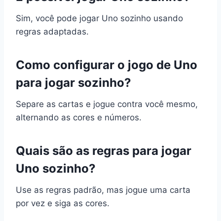
Sim, você pode jogar Uno sozinho usando
regras adaptadas.
Como configurar o jogo de Uno
para jogar sozinho?
Separe as cartas e jogue contra você mesmo,
alternando as cores e números.
Quais são as regras para jogar
Uno sozinho?
Use as regras padrão, mas jogue uma carta
por vez e siga as cores.