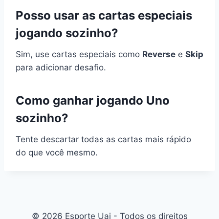
Posso usar as cartas especiais
jogando sozinho?
Sim, use cartas especiais como
Reverse
e
Skip
para adicionar desafio.
Como ganhar jogando Uno
sozinho?
Tente descartar todas as cartas mais rápido
do que você mesmo.
© 2026 Esporte Uai - Todos os direitos