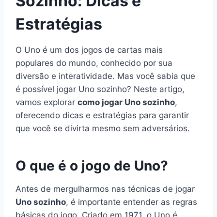
Sozinho: Dicas e
Estratégias
O Uno é um dos jogos de cartas mais
populares do mundo, conhecido por sua
diversão e interatividade. Mas você sabia que
é possível jogar Uno sozinho? Neste artigo,
vamos explorar
como jogar Uno sozinho
,
oferecendo dicas e estratégias para garantir
que você se divirta mesmo sem adversários.
O que é o jogo de Uno?
Antes de mergulharmos nas técnicas de jogar
Uno sozinho
, é importante entender as regras
básicas do jogo. Criado em 1971, o Uno é