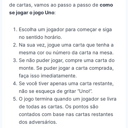
de cartas, vamos ao passo a passo de
como
se jogar o jogo Uno
:
Escolha um jogador para começar e siga
no sentido horário.
Na sua vez, jogue uma carta que tenha a
mesma cor ou número da carta na mesa.
Se não puder jogar, compre uma carta do
monte. Se puder jogar a carta comprada,
faça isso imediatamente.
Se você tiver apenas uma carta restante,
não se esqueça de gritar “Uno!”.
O jogo termina quando um jogador se livra
de todas as cartas. Os pontos são
contados com base nas cartas restantes
dos adversários.