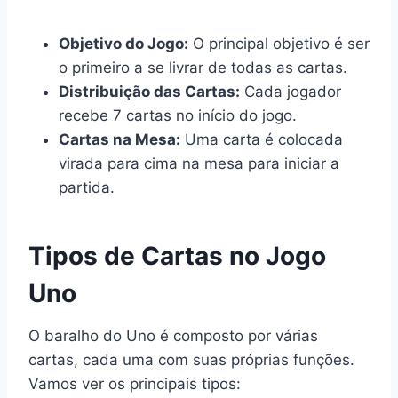
Objetivo do Jogo:
O principal objetivo é ser
o primeiro a se livrar de todas as cartas.
Distribuição das Cartas:
Cada jogador
recebe 7 cartas no início do jogo.
Cartas na Mesa:
Uma carta é colocada
virada para cima na mesa para iniciar a
partida.
Tipos de Cartas no Jogo
Uno
O baralho do Uno é composto por várias
cartas, cada uma com suas próprias funções.
Vamos ver os principais tipos: