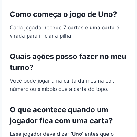
Como começa o jogo de Uno?
Cada jogador recebe 7 cartas e uma carta é
virada para iniciar a pilha.
Quais ações posso fazer no meu
turno?
Você pode jogar uma carta da mesma cor,
número ou símbolo que a carta do topo.
O que acontece quando um
jogador fica com uma carta?
Esse jogador deve dizer
‘Uno’
antes que o