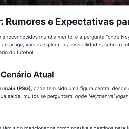
 Rumores e Expectativas par
ais reconhecidos mundialmente, e a pergunta “onde Ne
este artigo, vamos explorar as possibilidades sobre o fu
rio do futebol.
Cenário Atual
ermain (PSG)
, onde tem sido uma figura central desde
sua saída, muitos se perguntam:
onde Neymar vai jogar 
s têm sido mencionados como possíveis destinos para 