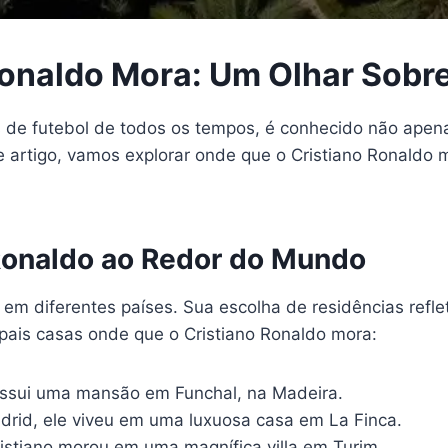
Ronaldo Mora: Um Olhar Sobr
s de futebol de todos os tempos, é conhecido não ape
e artigo, vamos explorar onde que o Cristiano Ronaldo 
 Ronaldo ao Redor do Mundo
 em diferentes países. Sua escolha de residências refl
ipais casas onde que o Cristiano Ronaldo mora:
ossui uma mansão em Funchal, na Madeira.
rid, ele viveu em uma luxuosa casa em La Finca.
istiano morou em uma magnífica villa em Turim.