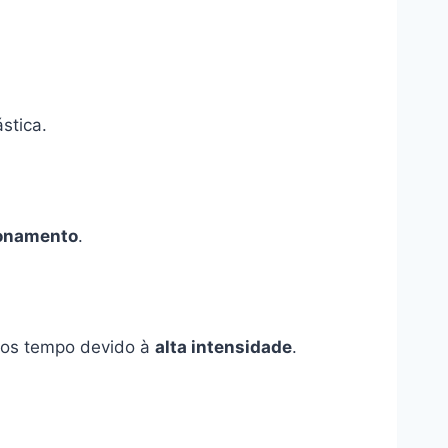
stica.
onamento
.
s tempo devido à
alta intensidade
.