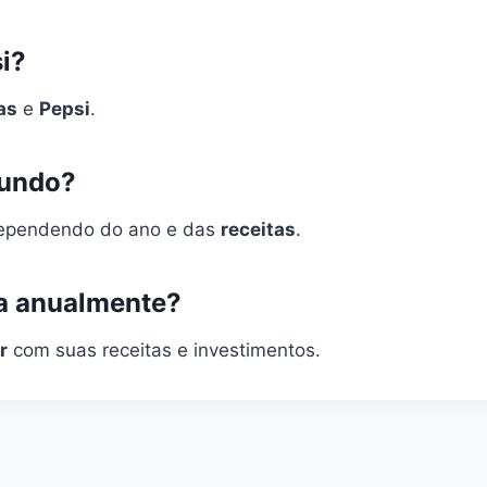
i?
as
e
Pepsi
.
mundo?
, dependendo do ano e das
receitas
.
a anualmente?
r
com suas receitas e investimentos.