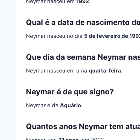
Neymar nasceu em
1992
.
Qual é a data de nascimento 
Neymar nasceu no dia
5 de fevereiro de 199
Que dia da semana Neymar na
Neymar nasceu em uma
quarta-feira
.
Neymar é de que signo?
Neymar é de
Aquário
.
Quantos anos Neymar tem atu
Neymar tem
31 anos
, em 2023.