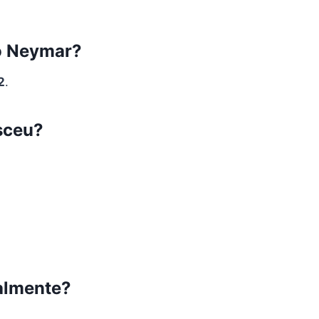
do Neymar?
2
.
sceu?
almente?