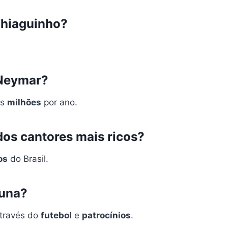
Thiaguinho?
 Neymar?
os
milhões
por ano.
os cantores mais ricos?
os
do Brasil.
una?
através do
futebol
e
patrocínios
.