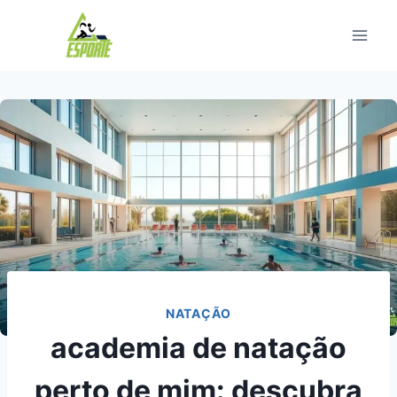
Pular
para
o
Conteúdo
NATAÇÃO
academia de natação
perto de mim: descubra