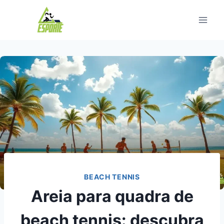
Pular
para
o
Conteúdo
BEACH TENNIS
Areia para quadra de
beach tennis: descubra