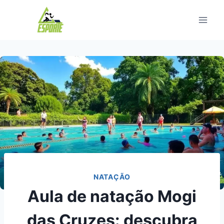
Pular
para
o
Conteúdo
NATAÇÃO
Aula de natação Mogi
das Cruzes: descubra