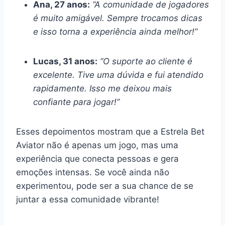
Ana, 27 anos:
“A comunidade de jogadores
é muito amigável. Sempre trocamos dicas
e isso torna a experiência ainda melhor!”
Lucas, 31 anos:
“O suporte ao cliente é
excelente. Tive uma dúvida e fui atendido
rapidamente. Isso me deixou mais
confiante para jogar!”
Esses depoimentos mostram que a Estrela Bet
Aviator não é apenas um jogo, mas uma
experiência que conecta pessoas e gera
emoções intensas. Se você ainda não
experimentou, pode ser a sua chance de se
juntar a essa comunidade vibrante!