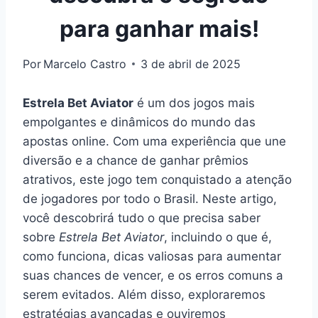
para ganhar mais!
Por
Marcelo Castro
3 de abril de 2025
Estrela Bet Aviator
é um dos jogos mais
empolgantes e dinâmicos do mundo das
apostas online. Com uma experiência que une
diversão e a chance de ganhar prêmios
atrativos, este jogo tem conquistado a atenção
de jogadores por todo o Brasil. Neste artigo,
você descobrirá tudo o que precisa saber
sobre
Estrela Bet Aviator
, incluindo o que é,
como funciona, dicas valiosas para aumentar
suas chances de vencer, e os erros comuns a
serem evitados. Além disso, exploraremos
estratégias avançadas e ouviremos