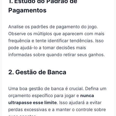
1. Estudo do Padrão de
Pagamentos
Analise os padrões de pagamento do jogo.
Observe os múltiplos que aparecem com mais
frequência e tente identificar tendências. Isso
pode ajudá-lo a tomar decisões mais
informadas sobre quando retirar seus ganhos.
2. Gestão de Banca
Uma boa gestão de banca é crucial. Defina um
orçamento específico para jogar e
nunca
ultrapasse esse limite
. Isso ajudará a evitar
perdas excessivas e a manter o controle sobre