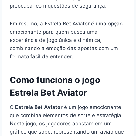
preocupar com questões de segurança.
Em resumo, a Estrela Bet Aviator é uma opção
emocionante para quem busca uma
experiência de jogo única e dinâmica,
combinando a emoção das apostas com um
formato fácil de entender.
Como funciona o jogo
Estrela Bet Aviator
O
Estrela Bet Aviator
é um jogo emocionante
que combina elementos de sorte e estratégia.
Neste jogo, os jogadores apostam em um
gráfico que sobe, representando um avião que