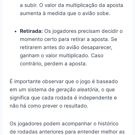
a subir. O valor da multiplicação da aposta
aumenta à medida que o avião sobe.
Retirada:
Os jogadores precisam decidir o
momento certo para retirar a aposta. Se
retirarem antes do avião desaparecer,
ganham o valor multiplicado. Caso
contrário, perdem a aposta.
É importante observar que o jogo é baseado
em um sistema de
geração aleatória
, o que
significa que cada rodada é independente e
não há como prever o resultado.
Os jogadores podem acompanhar o histórico
de rodadas anteriores para entender melhor as