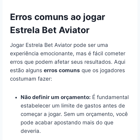
Erros comuns ao jogar
Estrela Bet Aviator
Jogar Estrela Bet Aviator pode ser uma
experiência emocionante, mas é fácil cometer
erros que podem afetar seus resultados. Aqui
estão alguns
erros comuns
que os jogadores
costumam fazer:
Não definir um orçamento:
É fundamental
estabelecer um limite de gastos antes de
começar a jogar. Sem um orçamento, você
pode acabar apostando mais do que
deveria.