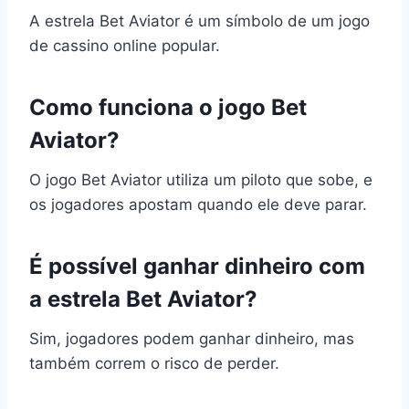
A estrela Bet Aviator é um símbolo de um jogo
de cassino online popular.
Como funciona o jogo Bet
Aviator?
O jogo Bet Aviator utiliza um piloto que sobe, e
os jogadores apostam quando ele deve parar.
É possível ganhar dinheiro com
a estrela Bet Aviator?
Sim, jogadores podem ganhar dinheiro, mas
também correm o risco de perder.