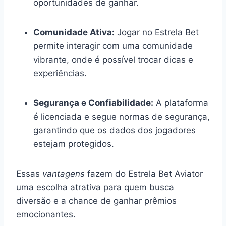
oportunidades de ganhar.
Comunidade Ativa:
Jogar no Estrela Bet
permite interagir com uma comunidade
vibrante, onde é possível trocar dicas e
experiências.
Segurança e Confiabilidade:
A plataforma
é licenciada e segue normas de segurança,
garantindo que os dados dos jogadores
estejam protegidos.
Essas
vantagens
fazem do Estrela Bet Aviator
uma escolha atrativa para quem busca
diversão e a chance de ganhar prêmios
emocionantes.