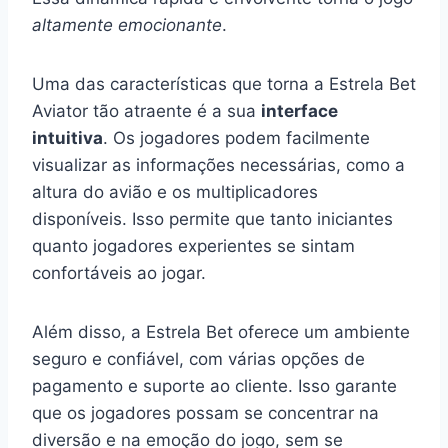
altamente emocionante
.
Uma das características que torna a Estrela Bet
Aviator tão atraente é a sua
interface
intuitiva
. Os jogadores podem facilmente
visualizar as informações necessárias, como a
altura do avião e os multiplicadores
disponíveis. Isso permite que tanto iniciantes
quanto jogadores experientes se sintam
confortáveis ao jogar.
Além disso, a Estrela Bet oferece um ambiente
seguro e confiável, com várias opções de
pagamento e suporte ao cliente. Isso garante
que os jogadores possam se concentrar na
diversão e na emoção do jogo, sem se