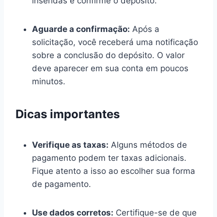
inseridas e confirme o depósito.
Aguarde a confirmação:
Após a
solicitação, você receberá uma notificação
sobre a conclusão do depósito. O valor
deve aparecer em sua conta em poucos
minutos.
Dicas importantes
Verifique as taxas:
Alguns métodos de
pagamento podem ter taxas adicionais.
Fique atento a isso ao escolher sua forma
de pagamento.
Use dados corretos:
Certifique-se de que