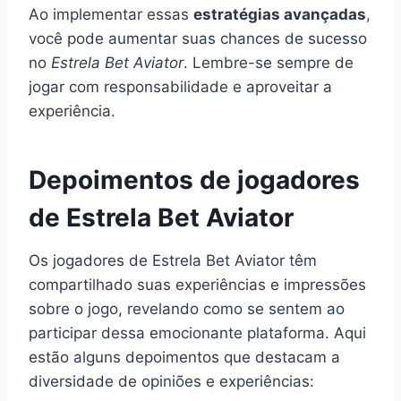
Ao implementar essas
estratégias avançadas
,
você pode aumentar suas chances de sucesso
no
Estrela Bet Aviator
. Lembre-se sempre de
jogar com responsabilidade e aproveitar a
experiência.
Depoimentos de jogadores
de Estrela Bet Aviator
Os jogadores de Estrela Bet Aviator têm
compartilhado suas experiências e impressões
sobre o jogo, revelando como se sentem ao
participar dessa emocionante plataforma. Aqui
estão alguns depoimentos que destacam a
diversidade de opiniões e experiências: