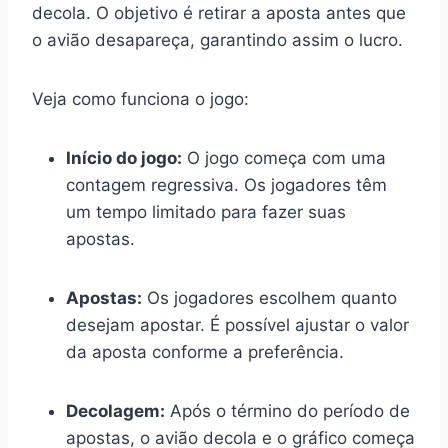
decola. O objetivo é retirar a aposta antes que
o avião desapareça, garantindo assim o lucro.
Veja como funciona o jogo:
Início do jogo:
O jogo começa com uma
contagem regressiva. Os jogadores têm
um tempo limitado para fazer suas
apostas.
Apostas:
Os jogadores escolhem quanto
desejam apostar. É possível ajustar o valor
da aposta conforme a preferência.
Decolagem:
Após o término do período de
apostas, o avião decola e o gráfico começa