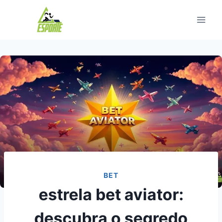
Pular
para
o
Conteúdo
BET
estrela bet aviator:
descubra o segredo