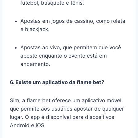
futebol, basquete e tênis.
Apostas em jogos de cassino, como roleta
e blackjack.
Apostas ao vivo, que permitem que você
aposte enquanto o evento está em
andamento.
6. Existe um aplicativo da flame bet?
Sim, a flame bet oferece um aplicativo móvel
que permite aos usuários apostar de qualquer
lugar. O app é disponível para dispositivos
Android e iOS.