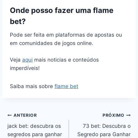
Onde posso fazer uma flame
bet?
Pode ser feita em plataformas de apostas ou
em comunidades de jogos online.
Veja
aqui
mais noticias e conteúdos
imperdíveis!
Saiba mais sobre
flame bet
Navegação
ANTERIOR
PRÓXIMO
jack bet: descubra os
73 bet: Descubra o
de
segredos para ganhar
Segredo para Ganhar