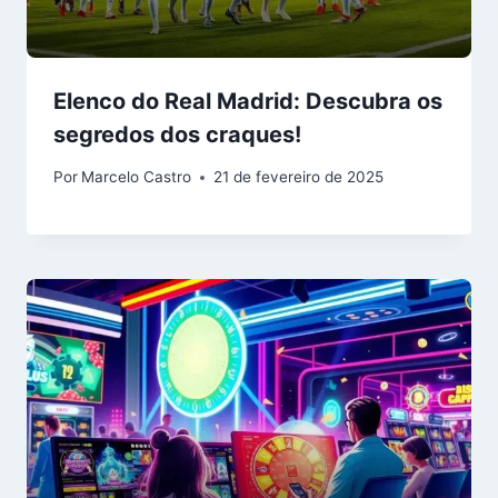
Elenco do Real Madrid: Descubra os
segredos dos craques!
Por
Marcelo Castro
21 de fevereiro de 2025