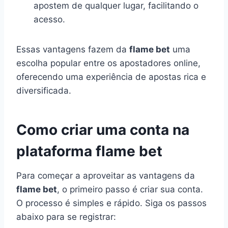
apostem de qualquer lugar, facilitando o
acesso.
Essas vantagens fazem da
flame bet
uma
escolha popular entre os apostadores online,
oferecendo uma experiência de apostas rica e
diversificada.
Como criar uma conta na
plataforma flame bet
Para começar a aproveitar as vantagens da
flame bet
, o primeiro passo é criar sua conta.
O processo é simples e rápido. Siga os passos
abaixo para se registrar: