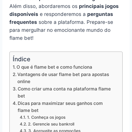
Além disso, abordaremos os
principais jogos
disponíveis
e responderemos a
perguntas
frequentes
sobre a plataforma. Prepare-se
para mergulhar no emocionante mundo do
flame bet!
Índice
O que é flame bet e como funciona
Vantagens de usar flame bet para apostas
online
Como criar uma conta na plataforma flame
bet
Dicas para maximizar seus ganhos com
flame bet
1. Conheça os jogos
2. Gerencie seu bankroll
3. Aproveite as promoções