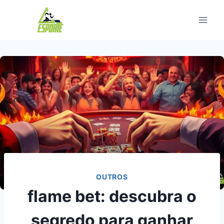
Pular
para
o
Conteúdo
OUTROS
flame bet: descubra o
segredo para ganhar