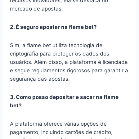
recursos inovadores, ela se destaca no
mercado de apostas.
2. É seguro apostar na flame bet?
Sim, a flame bet utiliza tecnologia de
criptografia para proteger os dados dos
usuários. Além disso, a plataforma é licenciada
e segue regulamentos rigorosos para garantir a
segurança das apostas.
3. Como posso depositar e sacar na flame
bet?
A plataforma oferece várias opções de
pagamento, incluindo cartões de crédito,