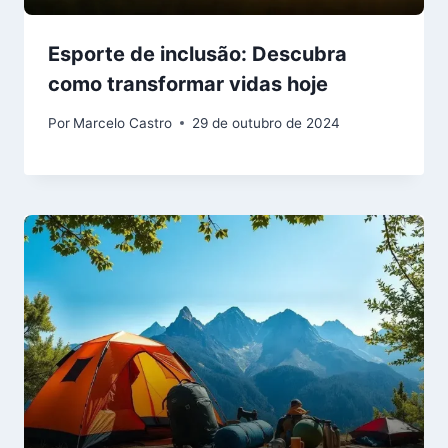
Esporte de inclusão: Descubra
como transformar vidas hoje
Por
Marcelo Castro
29 de outubro de 2024