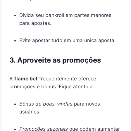
Divida seu bankroll em partes menores
para apostas.
Evite apostar tudo em uma única aposta.
3. Aproveite as promoções
A
flame bet
frequentemente oferece
promoções e bônus. Fique atento a:
Bônus de boas-vindas
para novos
usuários.
Promoções sazonais
que podem aumentar