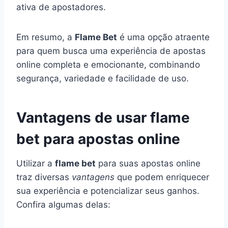
ativa de apostadores.
Em resumo, a
Flame Bet
é uma opção atraente
para quem busca uma experiência de apostas
online completa e emocionante, combinando
segurança, variedade e facilidade de uso.
Vantagens de usar flame
bet para apostas online
Utilizar a
flame bet
para suas apostas online
traz diversas
vantagens
que podem enriquecer
sua experiência e potencializar seus ganhos.
Confira algumas delas: