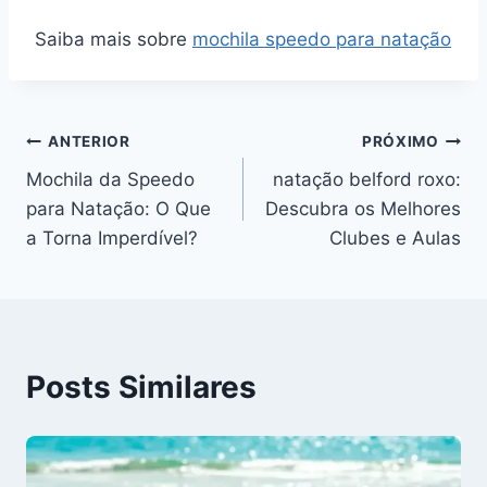
Saiba mais sobre
mochila speedo para natação
Navegação
ANTERIOR
PRÓXIMO
Mochila da Speedo
natação belford roxo:
de
para Natação: O Que
Descubra os Melhores
Post
a Torna Imperdível?
Clubes e Aulas
Posts Similares