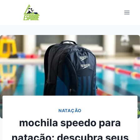
Pular
para
o
Conteúdo
NATAÇÃO
mochila speedo para
natação: descubra seus