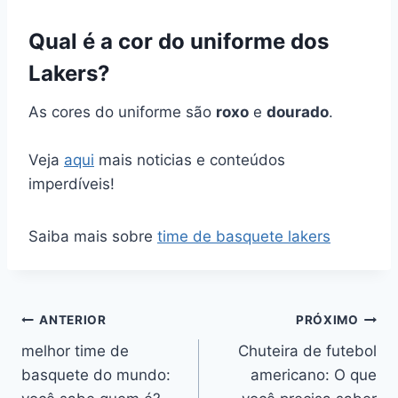
Qual é a cor do uniforme dos
Lakers?
As cores do uniforme são
roxo
e
dourado
.
Veja
aqui
mais noticias e conteúdos
imperdíveis!
Saiba mais sobre
time de basquete lakers
Navegação
ANTERIOR
PRÓXIMO
melhor time de
Chuteira de futebol
de
basquete do mundo:
americano: O que