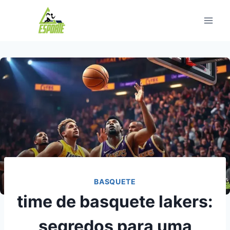
Pular
para
o
Conteúdo
BASQUETE
time de basquete lakers:
segredos para uma