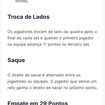
limites.
Troca de Lados
Os jogadores trocam de lado da quadra após o
final de cada set e quando o primeiro jogador
ou equipe alcança 11 pontos no terceiro set.
Saque
O direito de sacar é alternado entre os
jogadores ou equipes. O jogador que vence um
rally ganha o direito de sacar no próximo ponto.
Empate em 29 Pontos