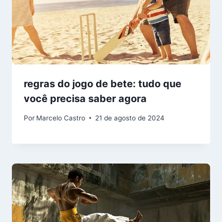
regras do jogo de bete: tudo que
você precisa saber agora
Por
Marcelo Castro
21 de agosto de 2024