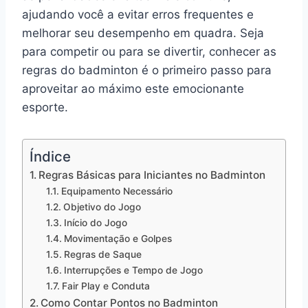
ajudando você a evitar erros frequentes e
melhorar seu desempenho em quadra. Seja
para competir ou para se divertir, conhecer as
regras do badminton é o primeiro passo para
aproveitar ao máximo este emocionante
esporte.
Índice
Regras Básicas para Iniciantes no Badminton
Equipamento Necessário
Objetivo do Jogo
Início do Jogo
Movimentação e Golpes
Regras de Saque
Interrupções e Tempo de Jogo
Fair Play e Conduta
Como Contar Pontos no Badminton