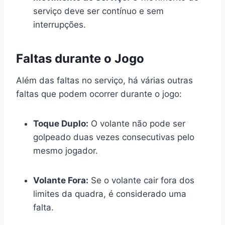
serviço deve ser contínuo e sem
interrupções.
Faltas durante o Jogo
Além das faltas no serviço, há várias outras
faltas que podem ocorrer durante o jogo:
Toque Duplo:
O volante não pode ser
golpeado duas vezes consecutivas pelo
mesmo jogador.
Volante Fora:
Se o volante cair fora dos
limites da quadra, é considerado uma
falta.