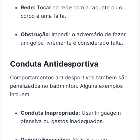
Rede:
Tocar na rede com a raquete ou o
corpo é uma falta.
Obstrução:
Impedir o adversário de fazer
um golpe livremente é considerado falta.
Conduta Antidesportiva
Comportamentos antidesportivos também são
penalizados no badminton. Alguns exemplos
incluem:
Conduta Inapropriada:
Usar linguagem
ofensiva ou gestos inadequados.
Demora Excessiva:
Atrasar o jogo