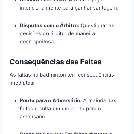
intencionalmente para ganhar vantagem.
Disputas com o Árbitro:
Questionar as
decisões do árbitro de maneira
desrespeitosa.
Consequências das Faltas
As faltas no badminton têm consequências
imediatas:
Ponto para o Adversário:
A maioria das
faltas resulta em um ponto para o
adversário.