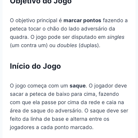
Objetivo do Jogo
O objetivo principal é
marcar pontos
fazendo a
peteca tocar o chão do lado adversário da
quadra. O jogo pode ser disputado em
singles
(um contra um) ou
doubles
(duplas).
Início do Jogo
O jogo começa com um
saque
. O jogador deve
sacar a peteca de baixo para cima, fazendo
com que ela passe por cima da rede e caia na
área de saque do adversário. O saque deve ser
feito da linha de base e alterna entre os
jogadores a cada ponto marcado.