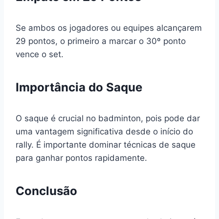
Se ambos os jogadores ou equipes alcançarem
29 pontos, o primeiro a marcar o 30º ponto
vence o set.
Importância do Saque
O saque é crucial no badminton, pois pode dar
uma vantagem significativa desde o início do
rally. É importante dominar técnicas de saque
para ganhar pontos rapidamente.
Conclusão