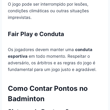
O jogo pode ser interrompido por lesões,
condições climáticas ou outras situações
imprevistas.
Fair Play e Conduta
Os jogadores devem manter uma
conduta
esportiva
em todo momento. Respeitar o
adversário, os árbitros e as regras do jogo é
fundamental para um jogo justo e agradável.
Como Contar Pontos no
Badminton