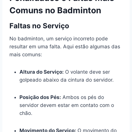
Comuns no Badminton
Faltas no Serviço
No badminton, um serviço incorreto pode
resultar em uma falta. Aqui estão algumas das
mais comuns:
Altura do Serviço:
O volante deve ser
golpeado abaixo da cintura do servidor.
Posição dos Pés:
Ambos os pés do
servidor devem estar em contato com o
chão.
Movimento do Serviço:
O movimento do