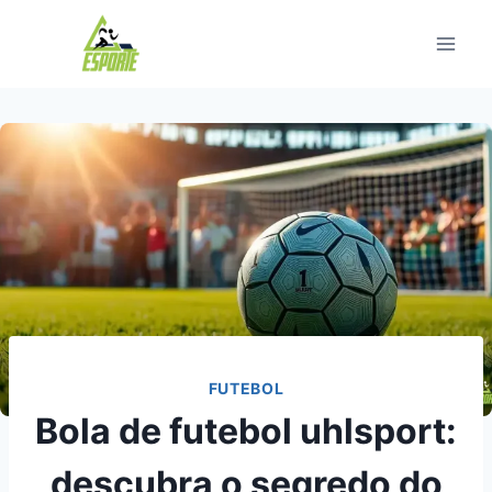
Pular
para
o
Conteúdo
FUTEBOL
Bola de futebol uhlsport:
descubra o segredo do